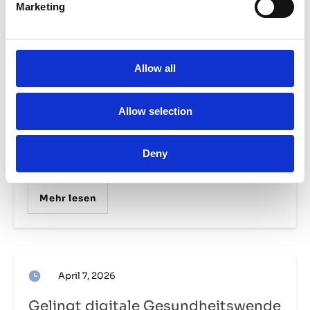
Marketing
Profitiert Deutschland von
personalisierter Digitalisierung des
Gesundheitssystems?
Allow all
In den USA werden in Kürze in Kleingruppen
Sprachmodelle, wie KI-Chatbots für die
Allow selection
personalisierte
Deny
Gesundheitsversorgung, getestet,
...
Mehr lesen
April 7, 2026
Gelingt digitale Gesundheitswende