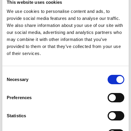
This website uses cookies
Mai 6, 2026
We use cookies to personalise content and ads, to
provide social media features and to analyse our traffic.
Elektronische Hilfsmittel-
We also share information about your use of our site with
Verordnung: Pilotphase für
our social media, advertising and analytics partners who
digitalen Prozess gestartet
may combine it with other information that you’ve
provided to them or that they’ve collected from your use
Die elektronische Verordnung
of their services.
(eVerordnung) von Hilfsmitteln ist offiziell
für den 1. Juli 2027 geplant, doch schon seit
Consent
letztem Jahr
...
Necessary
Selection
Mehr lesen
Preferences
Statistics
April 22, 2026